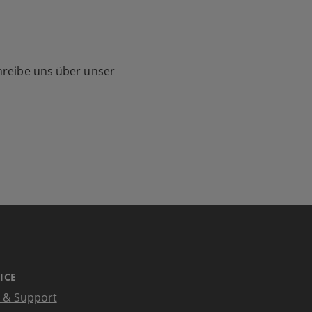
hreibe uns über unser
ICE
e & Support