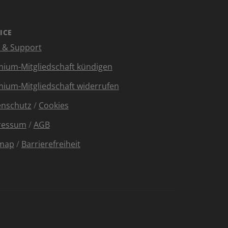
ICE
e & Support
ium-Mitgliedschaft kündigen
ium-Mitgliedschaft widerrufen
enschutz
/
Cookies
ressum
/
AGB
emap
/
Barrierefreiheit