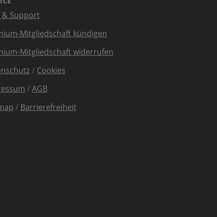
ICE
e & Support
ium-Mitgliedschaft kündigen
ium-Mitgliedschaft widerrufen
enschutz
/
Cookies
ressum
/
AGB
emap
/
Barrierefreiheit